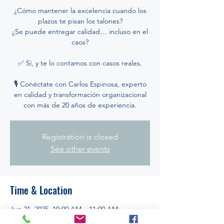
¿Cómo mantener la excelencia cuando los
plazos te pisan los talones?
¿Se puede entregar calidad… incluso en el
caos?
✅ Sí, y te lo contamos con casos reales.
🎙️ Conéctate con Carlos Espinosa, experto
en calidad y transformación organizacional
con más de 20 años de experiencia.
Registration is closed
See other events
Time & Location
Jun 21, 2025, 10:00 AM – 11:00 AM
Evento Virtual por Zoom